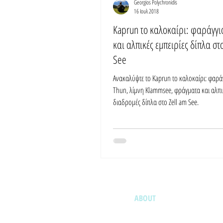
Georgios Polychronidis
16 Ιουλ 2018
Kaprun το καλοκαίρι: φαράγγια
και αλπικές εμπειρίες δίπλα στο
See
Ανακαλύψτε το Kaprun το καλοκαίρι: φαρά
Thun, λίμνη Klammsee, φράγματα και αλπι
διαδρομές δίπλα στο Zell am See.
ABOUT