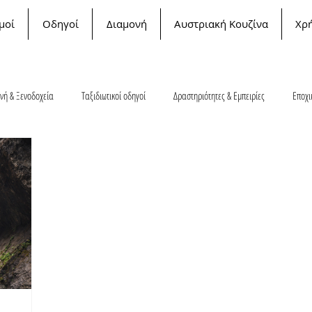
μοί
Οδηγοί
Διαμονή
Αυστριακή Κουζίνα
Χρ
νή & Ξενοδοχεία
Ταξιδιωτικοί οδηγοί
Δραστηριότητες & Εμπειρίες
Εποχι
ονοδρομικά