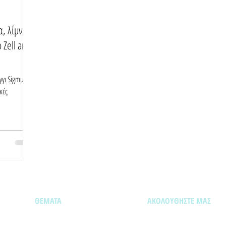
, λίμνες
 Zell am
γγι Sigmund
κές
ΘΕΜΑΤΑ
ΑΚΟΛΟΥΘΗΣΤΕ ΜΑΣ