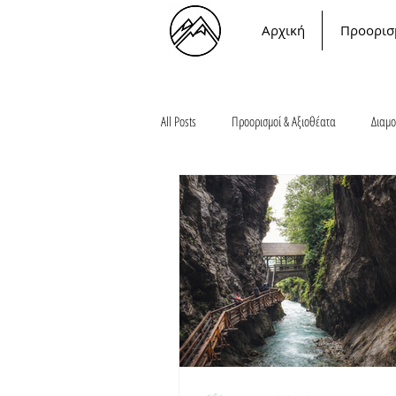
Αρχική
Προορισ
All Posts
Προορισμοί & Αξιοθέατα
Διαμο
Αυστριακή Κουζίνα
Χειμώνας
Χι