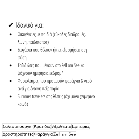
✔ Ιδανικό για:
Οικογένειες με παιδιά (εύκολες διαδρομές, 
λίμνη, παιδότοπος)
Ζευγάρια που θέλουν ήπιες εξορμήσεις στη 
φύση
Ταξιδιώτες που μένουν στο Zell am See και 
ψάχνουν ημερήσια εκδρομή
Φυσιολάτρες που προτιμούν φαράγγια & νερό 
αντί για έντονη πεζοπορία
Summer travelers στις Άλπεις (όχι μόνο χειμερινό 
κοινό)
Σάλτσμπουργκ (Κρατίδιο)
Αξιοθέατα
Εμπειρίες
Δραστηριότητες
Φαράγγια
Zell am See