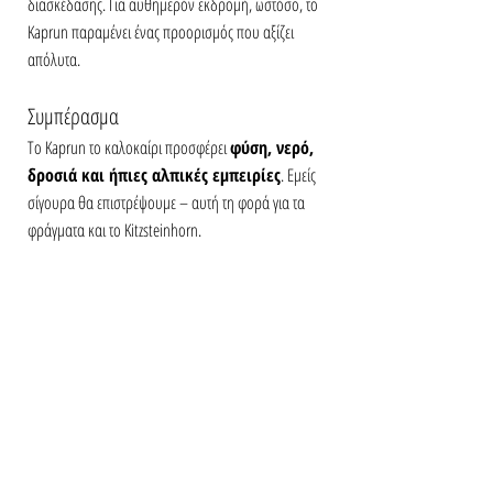
διασκέδασης. Για αυθημερόν εκδρομή, ωστόσο, το 
Kaprun παραμένει ένας προορισμός που αξίζει 
απόλυτα.
Συμπέρασμα
Το Kaprun το καλοκαίρι προσφέρει 
φύση, νερό, 
δροσιά και ήπιες αλπικές εμπειρίες
. Εμείς 
σίγουρα θα επιστρέψουμε – αυτή τη φορά για τα 
φράγματα και το Kitzsteinhorn.