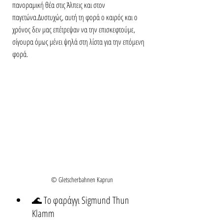
πανοραμική θέα στις Άλπεις και στον 
παγετώνα.Δυστυχώς, αυτή τη φορά ο καιρός και ο 
χρόνος δεν μας επέτρεψαν να την επισκεφτούμε,  
σίγουρα όμως μένει ψηλά στη λίστα για την επόμενη 
φορά.
© Gletscherbahnen Kaprun
🌊 Το φαράγγι Sigmund Thun 
Klamm