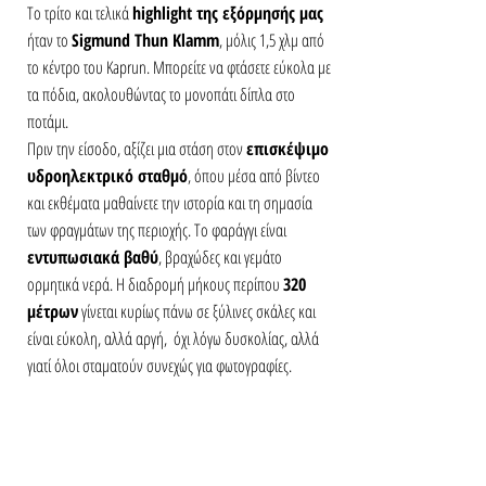
Το τρίτο και τελικά 
highlight της εξόρμησής μας
ήταν το 
Sigmund Thun Klamm
, μόλις 1,5 χλμ από 
το κέντρο του Kaprun. Μπορείτε να φτάσετε εύκολα με 
τα πόδια, ακολουθώντας το μονοπάτι δίπλα στο 
ποτάμι.
Πριν την είσοδο, αξίζει μια στάση στον 
επισκέψιμο 
υδροηλεκτρικό σταθμό
, όπου μέσα από βίντεο 
και εκθέματα μαθαίνετε την ιστορία και τη σημασία 
των φραγμάτων της περιοχής. Το φαράγγι είναι 
εντυπωσιακά βαθύ
, βραχώδες και γεμάτο 
ορμητικά νερά. Η διαδρομή μήκους περίπου 
320 
μέτρων
 γίνεται κυρίως πάνω σε ξύλινες σκάλες και 
είναι εύκολη, αλλά αργή,  όχι λόγω δυσκολίας, αλλά 
γιατί όλοι σταματούν συνεχώς για φωτογραφίες.