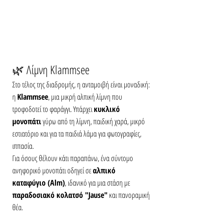
🌿 Λίμνη Klammsee
Στο τέλος της διαδρομής, η ανταμοιβή είναι μοναδική: 
η 
Klammsee
, μια μικρή αλπική λίμνη που 
τροφοδοτεί το φαράγγι. Υπάρχει 
κυκλικό 
μονοπάτι
 γύρω από τη λίμνη, παιδική χαρά, μικρό 
εστιατόριο και για τα παιδιά λάμα για φωτογραφίες, 
ιππασία.
Για όσους θέλουν κάτι παραπάνω, ένα σύντομο 
ανηφορικό μονοπάτι οδηγεί σε 
αλπικό 
καταφύγιο (Alm)
, ιδανικό για μια στάση με 
παραδοσιακό κολατσό "Jause"
 και πανοραμική 
θέα.