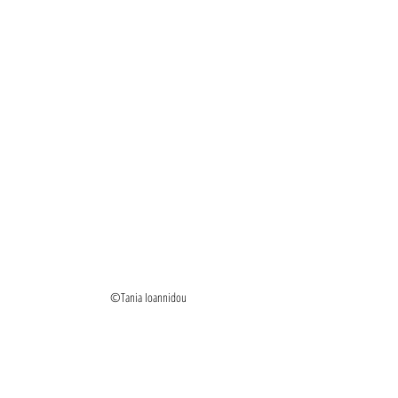
©Tania Ioannidou