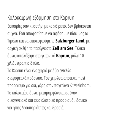
Καλοκαιρινή εξόρμηση στο Kaprun
Ευκαιρίες σαν κι αυτήν, με κοινό ρεπό, δεν βρίσκονται 
συχνά. Έτσι αποφασίσαμε να αφήσουμε πίσω μας το 
Τιρόλο και να επισκεφτούμε το 
Salzburger Land
, με 
αρχική σκέψη το πασίγνωστο 
Zell am See
. Τελικά 
όμως καταλήξαμε στο γειτονικό 
Kaprun
, μόλις 10 
χιλιόμετρα πιο δίπλα.
Το Kaprun είναι ένα χωριό με δύο εντελώς 
διαφορετικά πρόσωπα. Τον χειμώνα αποτελεί must 
προορισμό για σκι, χάρη στον παγετώνα Kitzsteinhorn. 
Το καλοκαίρι, όμως, μεταμορφώνεται σε έναν 
οικογενειακό και φυσιολατρικό προορισμό, ιδανικό 
για ήπιες δραστηριότητες και δροσιά.