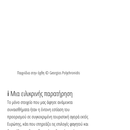
Παιχνίδια στην όχθη © Georgios Polychronidis
ℹ️ Μια ειλικρινής παρατήρηση
Το μόνο στοιχείο που μας άφησε ανάμεικτα 
συναισθήματα ήταν η έντονη εστίαση του 
προορισμού σε συγκεκριμένη τουριστική αγορά εκτός 
Ευρώπης, κάτι που επηρεάζει τις επιλογές φαγητού και 