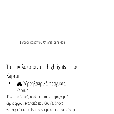
Είσοδος φαραγγιού ©Tania Ioannidou
Τα καλοκαιρινά highlights του 
Kaprun
🏔️ 
Υδροηλεκτρικά φράγματα 
Kaprun
Ψηλά στο βουνό, οι αλπικοί ταμιευτήρες νερού 
δημιουργούν ένα τοπίο που θυμίζει έντονα 
νορβηγικά φιορδ. Το πρώτο φράγμα κατασκευάστηκε 