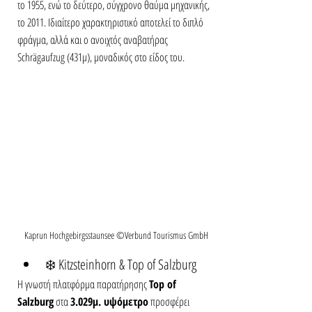
το 1955, ενώ το δεύτερο, σύγχρονο θαύμα μηχανικής, 
το 2011. Ιδιαίτερο χαρακτηριστικό αποτελεί το διπλό 
φράγμα, αλλά και ο ανοιχτός αναβατήρας 
Schrägaufzug (431μ), μοναδικός στο είδος του.
Kaprun Hochgebirgsstaunsee ©Verbund Tourismus GmbH
❄️ Kitzsteinhorn & Top of Salzburg
Η γνωστή πλατφόρμα παρατήρησης 
Top of 
Salzburg
 στα 
3.029μ. υψόμετρο
 προσφέρει 