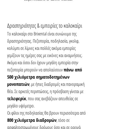
Δραστηριότητες & εμπειρίες το καλοκαίρι
Το καλοκαίρι στο Brixental είναι συνώνυμο της 
δραστηριότητας. Πεζοπορία, ποδηλασία, γκολφ, 
κολύμπι σε λίμνες και πολλές ακόμα εμπειρίες 
γεμίζουν τις ημέρες σας με εικόνες και αναμνήσεις.
Ακόμα και όσοι δεν έχουν μεγάλη εμπειρία στην 
πεζοπορία μπορούν να απολαύσουν 
πάνω από 
500 χιλιόμετρα σηματοδοτημένων 
μονοπατιών
, με ήπιες διαδρομές και πανοραμική 
θέα. Σε αρκετές περιπτώσεις, η πρόσβαση γίνεται με 
τελεφερίκ
, που σας ανεβάζουν απευθείας σε 
μεγάλο υψόμετρο.
Οι φίλοι της ποδηλασίας θα βρουν περισσότερα από 
800 χιλιόμετρα διαδρομών
, τόσο σε 
ασφαλτοστρωμένους δρόμους όσο και σε ορεινά 