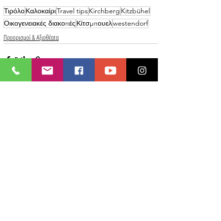
Τιρόλο
Καλοκαίρι
Travel tips
Kirchberg
Kitzbühel
Οικογενειακές διακοπές
Κίτσμπουελ
westendorf
Προορισμοί & Αξιοθέατα
Πρόσφατες αναρτήσεις
Εμφάνιση όλων