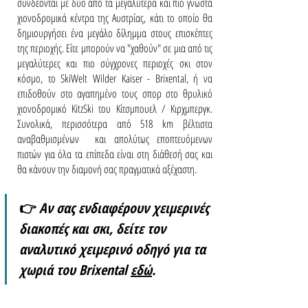
συνδέονται με δύο από τα μεγαλύτερα και πιο γνωστά 
χιονοδρομικά κέντρα της Αυστρίας, κάτι το οποίο θα 
δημιουργήσει ένα μεγάλο δίλημμα στους επισκέπτες 
της περιοχής. Είτε μπορούν να "χαθούν" σε μια από τις 
μεγαλύτερες και πιο σύγχρονες περιοχές σκι στον 
κόσμο, το SkiWelt Wilder Kaiser - Brixental, ή να 
επιδοθούν στο αγαπημένο τους σπορ στο θρυλικό 
χιονοδρομικό KitzSki του Κίτσμπουελ / Κιρχμπεργκ. 
Συνολικά, περισσότερα από 518 km βέλτιστα 
αναβαθμισμένων  και απολύτως εποπτευόμενων 
πιστών για όλα τα επίπεδα είναι στη διάθεσή σας και 
θα κάνουν την διαμονή σας πραγματικά αξέχαστη.
👉 
Αν σας ενδιαφέρουν χειμερινές 
διακοπές και σκι, δείτε τον 
αναλυτικό χειμερινό οδηγό για τα 
χωριά του Brixental 
εδώ
.