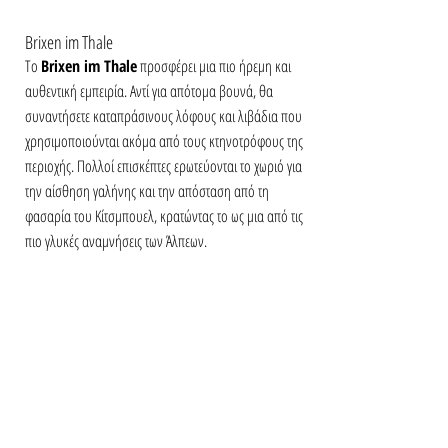
Brixen im Thale
Το 
Brixen im Thale
 προσφέρει μια πιο ήρεμη και 
αυθεντική εμπειρία. Αντί για απότομα βουνά, θα 
συναντήσετε καταπράσινους λόφους και λιβάδια που 
χρησιμοποιούνται ακόμα από τους κτηνοτρόφους της 
περιοχής. Πολλοί επισκέπτες ερωτεύονται το χωριό για 
την αίσθηση γαλήνης και την απόσταση από τη 
φασαρία του Κίτσμπουελ, κρατώντας το ως μια από τις 
πιο γλυκές αναμνήσεις των Άλπεων.