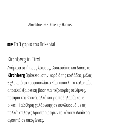
Almabtrieb © Dabernig Hannes
🏡 Τα 3 χωριά του Brixental
Kirchberg in Tirol
Ανάμεσα σε ήπιους λόφους, βοσκοτόπια και δάση, το 
Kirchberg
 βρίσκεται στην καρδιά της κοιλάδας, μόλις 
6 χλμ από το κοσμοπολίτικο Κίτσμπουελ. Το καλοκαίρι 
αποτελεί εξαιρετική βάση για πεζοπορίες σε λίμνες, 
ποτάμια και βουνά, αλλά και για ποδηλασία και e-
bikes. Η αίσθηση χαλάρωσης σε συνδυασμό με τις 
πολλές επιλογές δραστηριοτήτων το κάνουν ιδιαίτερα 
αγαπητό σε οικογένειες.