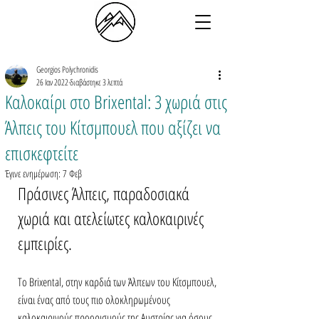
Georgios Polychronidis
26 Ιαν 2022
διαβάστηκε 3 λεπτά
Καλοκαίρι στο Brixental: 3 χωριά στις
Άλπεις του Κίτσμπουελ που αξίζει να
επισκεφτείτε
Έγινε ενημέρωση:
7 Φεβ
Πράσινες Άλπεις, παραδοσιακά 
χωριά και ατελείωτες καλοκαιρινές 
εμπειρίες.
Το Brixental, στην καρδιά των Άλπεων του Κίτσμπουελ, 
είναι ένας από τους πιο ολοκληρωμένους 
καλοκαιρινούς προορισμούς της Αυστρίας για όσους 