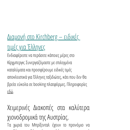
Διαμονή στο Kirchberg – ειδικές 
τιμές για Έλληνες
Ενδιαφέρεστε να περάσετε κάποιες μέρες στο 
Κίρχμπεργκ; Συνεργαζόμαστε με επιλεγμένα 
καταλύματα και προσφέρουμε ειδικές τιμές 
αποκλειστικά για Έλληνες ταξιδιώτες, κάτι που δεν θα 
βρείτε εύκολα σε booking πλατφόρμες. Πληροφορίες 
εδώ
. 
Χειμερινές Διακοπές στα καλύτερα 
χιονοδρομικά της Αυστρίας.
Τα χωριά του Μπρίξενταλ έχουν το προνόμιο να 