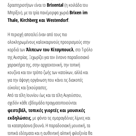
δραστηριοτήτων είναι το 
Brixental
 (η κοιλάδα του 
Μπρίξεν), με τα τρία πανέμορφα χωριά 
Brixen im 
Thale, Kirchberg και Westendorf
.
Η περιοχή αποτελεί έναν από τους πιο 
ολοκληρωμένους καλοκαιρινούς προορισμούς στην 
καρδιά των 
Άλπεων του Κίτσμπουελ
, στο Τιρόλο 
της Αυστρίας. Ξεχωρίζει για τον έντονο παραδοσιακό 
χαρακτήρα της, στην αρχιτεκτονική, την τοπική 
κουζίνα και τον τρόπο ζωής των κατοίκων, αλλά και 
για την άψογη οργάνωση που κάνει τις διακοπές 
εύκολες και ξεκούραστες.
Από τα τέλη Ιουνίου έως και τα τέλη Αυγούστου, 
σχεδόν κάθε εβδομάδα πραγματοποιούνται 
φεστιβάλ, τοπικές γιορτές και μουσικές 
εκδηλώσεις
, με φόντο τις σμαραγδένιες λίμνες και 
τα καταπράσινα βουνά. Η παραδοσιακή μουσική, τα 
τοπικά εδέσματα και η αυθεντική αλπική φιλοξενία θα 