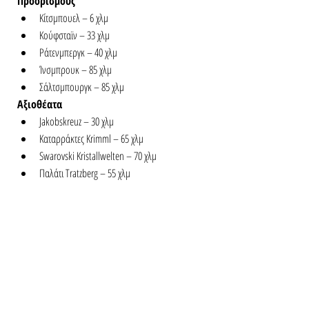
Προορισμούς
Κίτσμπουελ – 6 χλμ
Κούφσταϊν – 33 χλμ
Ράτενμπεργκ – 40 χλμ
Ίνσμπρουκ – 85 χλμ
Σάλτσμπουργκ – 85 χλμ
Αξιοθέατα
Jakobskreuz – 30 χλμ
Καταρράκτες Krimml – 65 χλμ
Swarovski Kristallwelten – 70 χλμ
Παλάτι Tratzberg – 55 χλμ