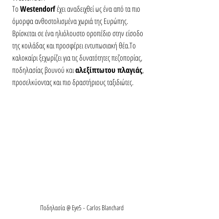
Το 
Westendorf
 έχει αναδειχθεί ως ένα από τα πιο 
όμορφα ανθοστολισμένα χωριά της Ευρώπης. 
Βρίσκεται σε ένα ηλιόλουστο οροπέδιο στην είσοδο 
της κοιλάδας και προσφέρει εντυπωσιακή θέα.Το 
καλοκαίρι ξεχωρίζει για τις δυνατότητες πεζοπορίας, 
ποδηλασίας βουνού και 
αλεξίπτωτου πλαγιάς
, 
προσελκύοντας και πιο δραστήριους ταξιδιώτες.
Ποδηλασία @ Eye5 - Carlos Blanchard