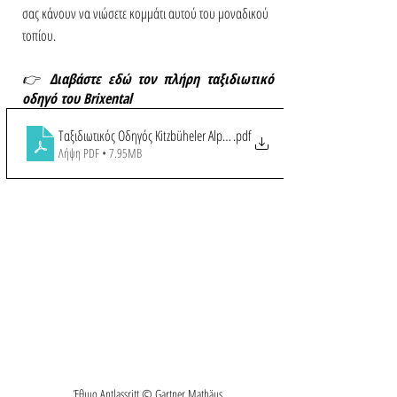
σας κάνουν να νιώσετε κομμάτι αυτού του μοναδικού 
τοπίου.
👉 
Διαβάστε εδώ τον πλήρη ταξιδιωτικό 
οδηγό του Brixental
Ταξιδιωτικός Οδηγός Kitzbüheler Alpen - Brixental 2022
.pdf
Λήψη PDF • 7.95MB
Έθιμο Antlassritt © Gartner Mathäus