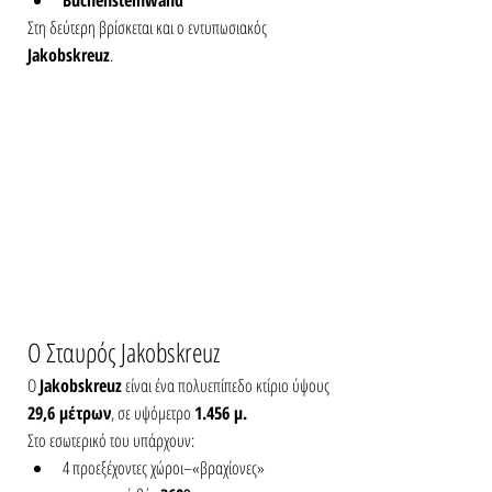
Buchensteinwand
Στη δεύτερη βρίσκεται και ο εντυπωσιακός  
Jakobskreuz
.
Ο Σταυρός Jakobskreuz
Ο 
Jakobskreuz
 είναι ένα πολυεπίπεδο κτίριο ύψους 
29,6 μέτρων
, σε υψόμετρο 
1.456 μ.
Στο εσωτερικό του υπάρχουν:
4 προεξέχοντες χώροι–«βραχίονες»