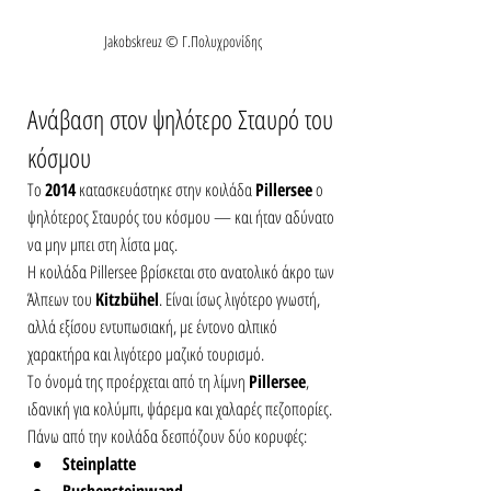
Jakobskreuz © Γ.Πολυχρονίδης
Ανάβαση στον ψηλότερο Σταυρό του 
κόσμου
Το 
2014
 κατασκευάστηκε στην κοιλάδα 
Pillersee
 ο 
ψηλότερος Σταυρός του κόσμου — και ήταν αδύνατο 
να μην μπει στη λίστα μας.
Η κοιλάδα Pillersee βρίσκεται στο ανατολικό άκρο των 
Άλπεων του 
Kitzbühel
. Είναι ίσως λιγότερο γνωστή, 
αλλά εξίσου εντυπωσιακή, με έντονο αλπικό 
χαρακτήρα και λιγότερο μαζικό τουρισμό.
Το όνομά της προέρχεται από τη λίμνη 
Pillersee
, 
ιδανική για κολύμπι, ψάρεμα και χαλαρές πεζοπορίες. 
Πάνω από την κοιλάδα δεσπόζουν δύο κορυφές:
Steinplatte