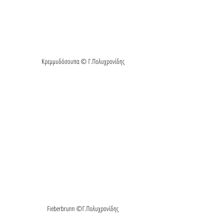
Κρεμμυδόσουπα © Γ.Πολυχρονίδης
Fieberbrunn ©Γ.Πολυχρονίδης