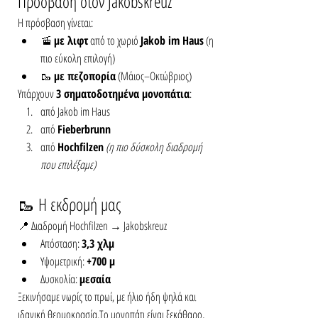
Πρόσβαση στον Jakobskreuz
Η πρόσβαση γίνεται:
🚡 
με λιφτ
 από το χωριό 
Jakob im Haus
 (η 
πιο εύκολη επιλογή)
🥾 
με πεζοπορία
 (Μάιος–Οκτώβριος)
Υπάρχουν 
3 σηματοδοτημένα μονοπάτια
:
από Jakob im Haus
από 
Fieberbrunn
από 
Hochfilzen
(η πιο δύσκολη διαδρομή 
που επιλέξαμε)
🥾 Η εκδρομή μας 
📍 Διαδρομή Hochfilzen → Jakobskreuz
Απόσταση: 
3,3 χλμ
Υψομετρική: 
+700 μ
Δυσκολία: 
μεσαία
Ξεκινήσαμε νωρίς το πρωί, με ήλιο ήδη ψηλά και 
ιδανική θερμοκρασία.Το μονοπάτι είναι ξεκάθαρο, 