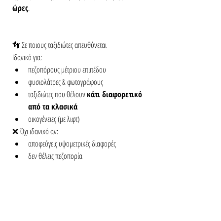
ώρες
.
👣 Σε ποιους ταξιδιώτες απευθύνεται
Ιδανικό για:
πεζοπόρους μέτριου επιπέδου
φυσιολάτρες & φωτογράφους
ταξιδιώτες που θέλουν 
κάτι διαφορετικό 
από τα κλασικά
οικογένειες (με λιφτ)
❌ Όχι ιδανικό αν:
αποφεύγεις υψομετρικές διαφορές
δεν θέλεις πεζοπορία