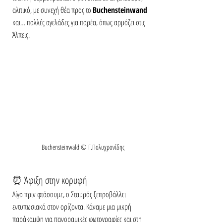
αλπικό, με συνεχή θέα προς το 
Buchensteinwand
και… πολλές αγελάδες για παρέα, όπως αρμόζει στις 
Άλπεις.
Buchensteinwald © Γ.Πολυχρονίδης
⏰ Άφιξη στην κορυφή
Λίγο πριν φτάσουμε, ο Σταυρός ξεπροβάλλει 
εντυπωσιακά στον ορίζοντα. Κάναμε μια μικρή 
παράκαμψη για πανοραμικές φωτογραφίες και στη 