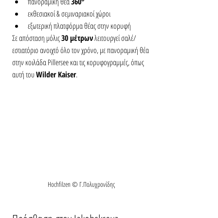
πανοραμική θέα 
360°
εκθεσιακοί & σεμιναριακοί χώροι
εξωτερική πλατφόρμα θέας στην κορυφή
Σε απόσταση μόλις 
30 μέτρων
 λειτουργεί σαλέ/
εστιατόριο ανοιχτό όλο τον χρόνο, με πανοραμική θέα 
στην κοιλάδα Pillersee και τις κορυφογραμμές, όπως 
αυτή του 
Wilder Kaiser
.
Hochfilzen © Γ.Πολυχρονίδης